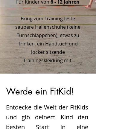
Für Kinder von
6 - 12 Jahren
Bring zum Training feste
saubere Hallenschuhe (keine
Turnschläppchen), etwas zu
Trinken, ein Handtuch und
locker sitzende
Trainingskleidung mit.
Werde ein FitKid!
Entdecke die Welt der FitKids
und gib deinem Kind den
besten Start in eine