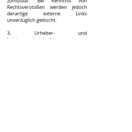
zumutbar. Bei Kenntnis von
Rechtsverstößen werden jedoch
derartige externe Links
unverzüglich gelöscht.
3. Urheber- und
Leistungsschutzrechte
Die auf dieser Website
veröffentlichten Inhalte unterliegen
dem deutschen Urheber- und
Leistungsschutzrecht. Jede vom
deutschen Urheber- und
Leistungsschutzrecht nicht
zugelassene Verwertung bedarf der
vorherigen schriftlichen
Zustimmung des Anbieters oder
jeweiligen Rechteinhabers. Dies gilt
insbesondere für Vervielfältigung,
Bearbeitung, Übersetzung,
Einspeicherung, Verarbeitung bzw.
Wiedergabe von Inhalten in