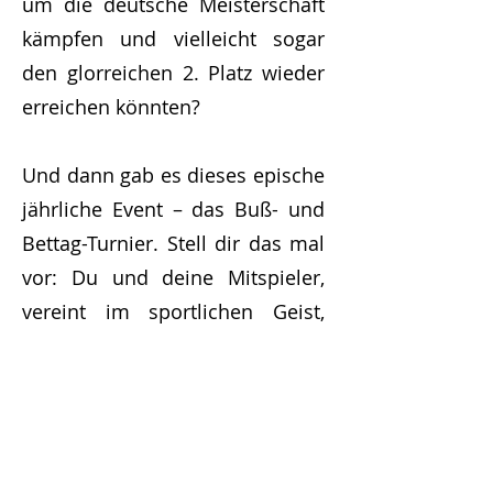
um die deutsche Meisterschaft
kämpfen und vielleicht sogar
den glorreichen 2. Platz wieder
erreichen könnten?
Und dann gab es dieses epische
jährliche Event – das Buß- und
Bettag-Turnier. Stell dir das mal
vor: Du und deine Mitspieler,
vereint im sportlichen Geist,
während Teams aus der ganzen
Region zusammenkommen, um
den Ball zu prellen. Es war mehr
als nur ein Turnier, es war ein
Fest der Freundschaft und des