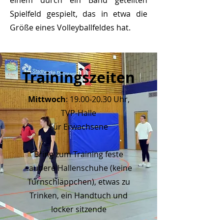
einem durch ein Band geteilten
Spielfeld gespielt, das in etwa die
Größe eines Volleyballfeldes hat.
Trainingszeiten
Mittwoch
:
19.00-20.30
Uhr,
TVP-Halle
Für Erwachsene
Bring zum Training feste
saubere Hallenschuhe (keine
Turnschläppchen), etwas zu
Trinken, ein Handtuch und
locker sitzende